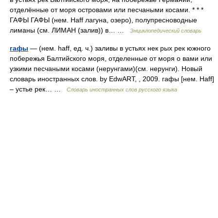
отделённые от моря островами или песчаными косами. * * *
ГАФЫ ГАФЫ (нем. Haff лагуна, озеро), полупресноводные
лиманы (см. ЛИМАН (залив)) в… …
Энциклопедический словарь
гафы
— (нем. haff, ед. ч.) заливы в устьях нек рых рек южного
побережья Балтийского моря, отделенные от моря о вами или
узкими песчаными косами (нерунгами)(см. нерунги). Новый
словарь иностранных слов. by EdwART, , 2009. гафы [нем. Haff]
– устье рек… …
Словарь иностранных слов русского языка