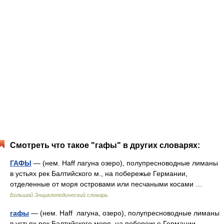
Смотреть что такое "гафы" в других словарях:
ГАФЫ
— (нем. Haff лагуна озеро), полупресноводные лиманы
в устьях рек Балтийского м., на побережье Германии,
отделенные от моря островами или песчаными косами …
Большой Энциклопедический словарь
гафы
— (нем. Haff лагуна, озеро), полупресноводные лиманы
в устьях рек Балтийского моря, на побережье Германии,