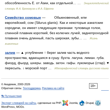
обособленность Е. от Азии, как отдельной… …
Энциклопедический
словарь Ф.А. Брокгауза и И.А. Ефрона
Семейство сомовые
— Обыкновенный, или
европейский, сом (Silurus glanis). Как и некоторые азиатские
сородичи, он имеет следующие признаки: туловище голое,
спинной плавник короткий, без колючих лучей, заднепроходной
плавник очень длинный, пасть широкая, зубы… …
Жизнь
животных
залив
— ▲ углубление ↑ берег залив часть водного
пространства, вдающаяся в сушу. бухта. лагуна. лиман. губа.
фиорд, фьорд. шхеры. заводь. затон. гафы. лукоморье (стар). ♥
пересыпь. ↓ морской порт …
Идеографический словарь русского языка
© Академик, 2000-2026
18+
Обратная связь:
Техподдержка
,
Реклама на сайте
👣 Путешествия
Экспорт словарей на сайты
, сделанные на PHP,
Joomla,
Drupal,
WordPress, MODx.