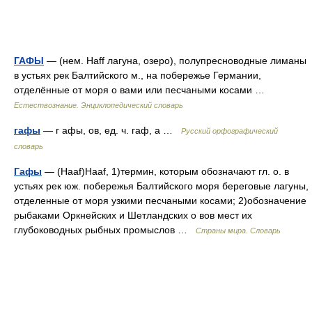
ГАФЫ
— (нем. Haff лагуна, озеро), полупресноводные лиманы
в устьях рек Балтийского м., на побережье Германии,
отделённые от моря о вами или песчаными косами …
Естествознание. Энциклопедический словарь
гафы
— г афы, ов, ед. ч. гаф, а …
Русский орфографический
словарь
Гафы
— (Haaf)Haaf, 1)термин, которым обозначают гл. о. в
устьях рек юж. побережья Балтийского моря береговые лагуны,
отделенные от моря узкими песчаными косами; 2)обозначение
рыбаками Оркнейских и Шетландских о вов мест их
глубоководных рыбных промыслов …
Страны мира. Словарь