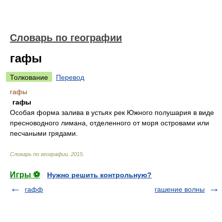
Словарь по географии
гафы
Толкование
Перевод
гафы
гафы
Особая форма залива в устьях рек Южного полушария в виде
пресноводного лимана, отделенного от моря островами или
песчаными грядами.
Словарь по географии
.
2015
.
Игры ⚽
Нужно решить контрольную?
гафф
гашение волны